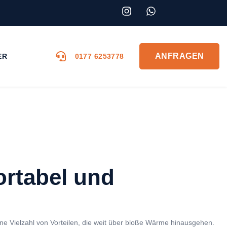
I
W
N
H
S
A
T
T
A
S
ANFRAGEN
ER
0177 6253778
G
A
R
P
A
P
M
ortabel und
ne Vielzahl von Vorteilen, die weit über bloße Wärme hinausgehen.