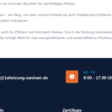
 ein zentraler Baustein für nachhaltiges Heizen.
le bieten – ein Weg, von dem sowohl Umwelt als auch Geldbeutel profi
utlich reduzieren.
n auch für Effizienz auf höchstem Niveau. Durch die Nutzung innovati
richtige Wahl für eine energieeffiziente und kosteneffektive Heizlösun
L
MO - FR
o@1aheizung-sanitaer.de
8:00 - 17:00 U
ln
Zertifkate