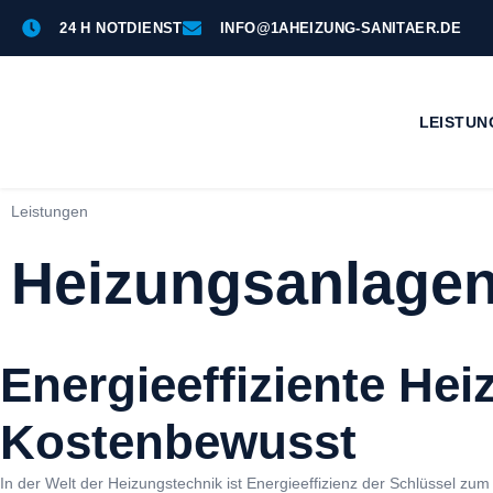
ZUM
24 H NOTDIENST
INFO@1AHEIZUNG-SANITAER.DE
INHALT
SPRINGEN
LEISTUN
Leistungen
Heizungsanlage
Energieeffiziente He
Kostenbewusst
In der Welt der Heizungstechnik ist Energieeffizienz der Schlüssel z