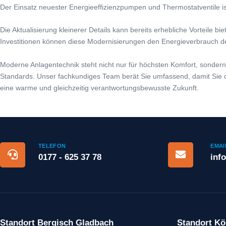
Der Einsatz neuester Energieeffizienzpumpen und Thermostatventile ist
Die Aktualisierung kleinerer Details kann bereits erhebliche Vortei
Investitionen können diese Modernisierungen den Energieverbrauch de
Moderne Anlagentechnik steht nicht nur für höchsten Komfort, sonder
Standards. Unser fachkundiges Team berät Sie umfassend, damit Sie die 
eine warme und gleichzeitig verantwortungsbewusste Zukunft.
TELEFON
EMAI
0177 - 625 37 78
inf
Standort Bergisch Gladbach
Standort Kö