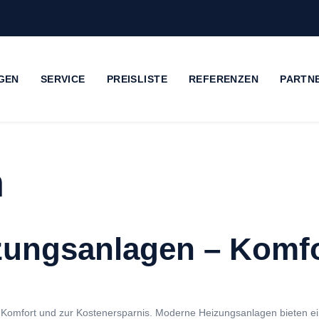
GEN
SERVICE
PREISLISTE
REFERENZEN
PARTN
n
izungsanlagen – Komf
um Komfort und zur Kostenersparnis. Moderne Heizungsanlagen bieten ei