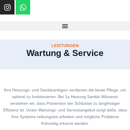
I
W
ZUM
INHALT
N
H
SPRINGEN
S
A
T
T
A
S
G
A
R
P
LEISTUNGEN
Wartung & Service
A
P
M
Ihre Heizungs- und Sanitäranlagen verdienen die beste Pflege, um
optimal zu funktionieren. Bei 1a Heizung Sanitär Milosevic
verstehen wir, dass Prävention der Schlüssel zu langfristiger
Effizienz ist. Unser Wartungs- und Serviceangebot sorgt dafür, dass
Ihre Systeme reibungslos arbeiten und mögliche Probleme
frühzeitig erkannt werden.